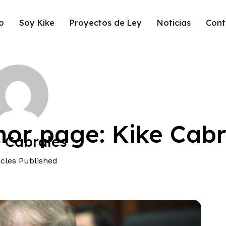
io
Soy Kike
Proyectos de Ley
Noticias
Cont
Ley
hor page: Kike Cabr
 Cabrales
icles Published