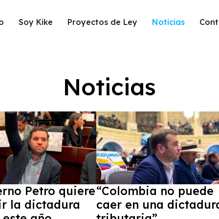
io
Soy Kike
Proyectos de Ley
Noticias
Cont
Noticias
Ley
rno Petro quiere
“Colombia no puede
ir la dictadura
caer en una dictadur
l este año
tributaria”