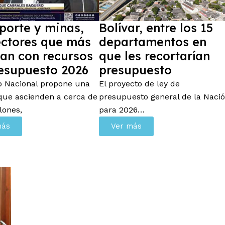
porte y minas,
Bolívar, entre los 15
ectores que más
departamentos en
an con recursos
que les recortarían
esupuesto 2026
presupuesto
o Nacional propone una
El proyecto de ley de
que ascienden a cerca de
presupuesto general de la Naci
llones,
para 2026…
más
Ver más