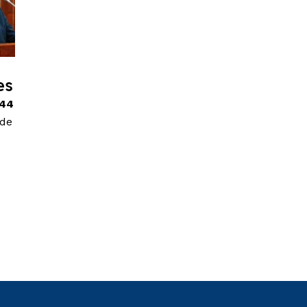
es
244
 de