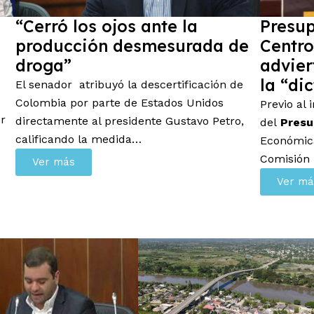
“Cerró los ojos ante la
Presup
producción desmesurada de
Centr
droga”
advier
la “di
El senador atribuyó la descertificación de
Colombia por parte de Estados Unidos
Previo al 
or
directamente al presidente Gustavo Petro,
del
Presu
calificando la medida…
Económica
Comisión
Ver más
Ver má